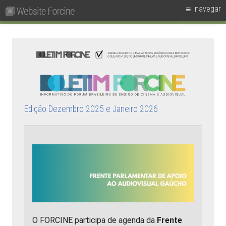
Pesquisar
Primary
navegar
por:
Menu
Skip
Forcine
Fórum Brasileiro de Ensino de Cinema e Audiovisual
to
content
Edição Dezembro 2025 e Janeiro 2026
O FORCINE participa de agenda da
Frente