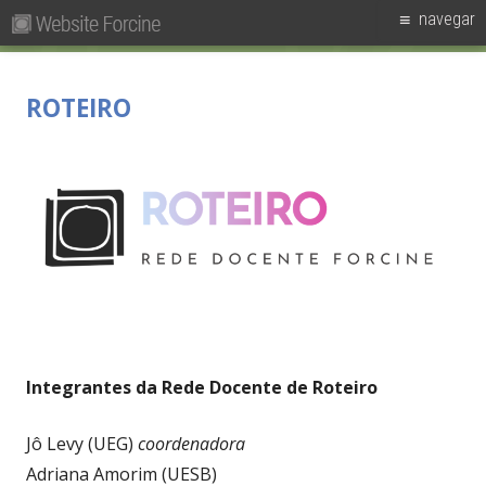
Pesquisar
Primary
navegar
por:
Menu
Skip
Forcine
Fórum Brasileiro de Ensino de Cinema e Audiovisual
to
ROTEIRO
content
Integrantes da Rede Docente de Roteiro
Jô Levy (UEG)
coordenadora
Adriana Amorim (UESB)