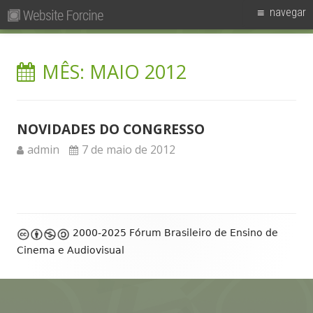
Pesquisar
Primary
navegar
por:
Menu
Skip
Forcine
Fórum Brasileiro de Ensino de Cinema e Audiovisual
to
MÊS:
MAIO 2012
content
NOVIDADES DO CONGRESSO
Author
Published
admin
7 de maio de 2012
on
Footer
2000-2025 Fórum Brasileiro de Ensino de
Content
Cinema e Audiovisual