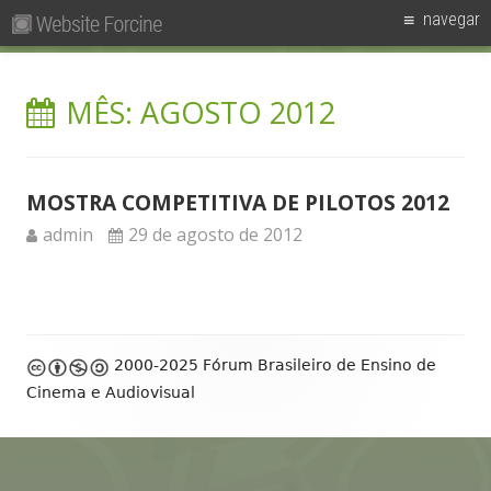
Pesquisar
Primary
navegar
por:
Menu
Skip
Forcine
Fórum Brasileiro de Ensino de Cinema e Audiovisual
to
MÊS:
AGOSTO 2012
content
MOSTRA COMPETITIVA DE PILOTOS 2012
Author
Published
admin
29 de agosto de 2012
on
Footer
2000-2025 Fórum Brasileiro de Ensino de
Content
Cinema e Audiovisual