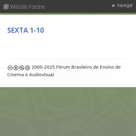
Pesquisar
Primary
navegar
por:
Menu
Skip
Forcine
Fórum Brasileiro de Ensino de Cinema e Audiovisual
to
SEXTA 1-10
content
Footer
2000-2025 Fórum Brasileiro de Ensino de
Content
Cinema e Audiovisual