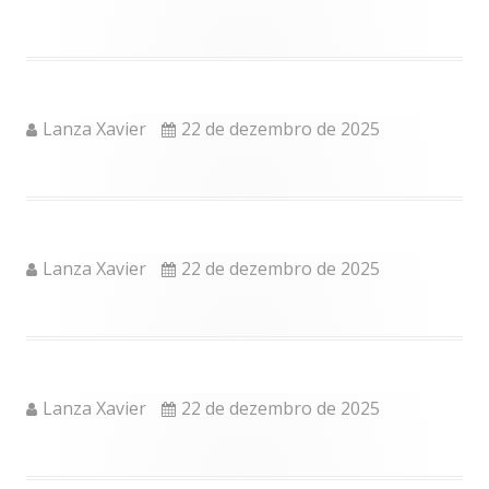
on
Author
Published
Lanza Xavier
22 de dezembro de 2025
on
Author
Published
Lanza Xavier
22 de dezembro de 2025
on
Author
Published
Lanza Xavier
22 de dezembro de 2025
on