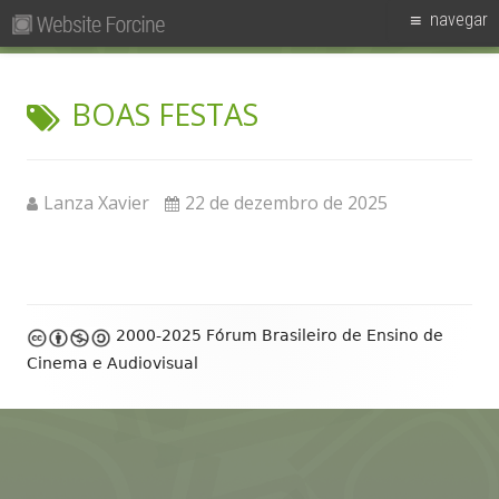
Pesquisar
Primary
navegar
por:
Menu
Skip
Forcine
Fórum Brasileiro de Ensino de Cinema e Audiovisual
to
TAG:
BOAS FESTAS
content
Author
Published
Lanza Xavier
22 de dezembro de 2025
on
Footer
2000-2025 Fórum Brasileiro de Ensino de
Content
Cinema e Audiovisual