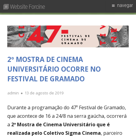
Pesquisar
Primary
navegar
por:
Menu
Skip
Forcine
Fórum Brasileiro de Ensino de Cinema e Audiovisual
to
content
2º MOSTRA DE CINEMA
UNIVERSITÁRIO OCORRE NO
FESTIVAL DE GRAMADO
Author
Published
admin
13 de agosto de 2019
on
Durante a programação do 47º Festival de Gramado,
que acontece de 16 a 24/8 na serra gaúcha, ocorrerá
a
2ª Mostra de Cinema Universitário que é
realizada pelo Coletivo Sigma Cinema
, parceiro