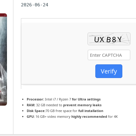
ASSINAR BOLETIM
DIREÇÃO E REALIZAÇÃO
CONGRESSO FORCINE 2022
2026-06-24
CANAL FORCINE (YOUTUBE)
FOTOGRAFIA
CONGRESSO FORCINE 2023
CANAL FORCINE (VIMEO)
MONTAGEM, MOTION E VFX
CONGRESSO FORCINE 2024
NOTÍCIAS
PRODUÇÃO
ARQUIVO DE NOTÍCIAS
CONGRESSO FORCINE 2025
GALERIAS DE FOTOS
ROTEIRO
ARQUIVO BOLETIM 2017-2018
IDENTIDADE VISUAL
ESCOLAS LIVRES
Verify
Processor:
Intel i7 / Ryzen 7
for Ultra settings
RAM:
32 GB needed to
prevent memory leaks
Disk Space:
70 GB free space for
full installation
GPU:
16 GB+ video memory
highly recommended
for 4K