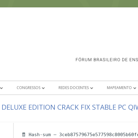
CONGRESSOS
REDES DOCENTES
MAPEAMENTO
SOCIADAS
CONGRESSO FORCINE 2026
ANIMAÇÃO
E-BOOK 1º FASE
 DELUXE EDITION CRACK FIX STABLE PC QI
S SOBRE ASSOCIAÇÃO
CONGRESSOS ANTERIORES
CRÍTICA E ANÁLISE FÍLMICA
CONGRESSO FORCINE 2020
2º FASE DO MA
ICAS
DIREÇÃO DE ARTE
CONGRESSO FORCINE 2021
🧾 Hash-sum — 3ceb87579675e577598c8005b60f