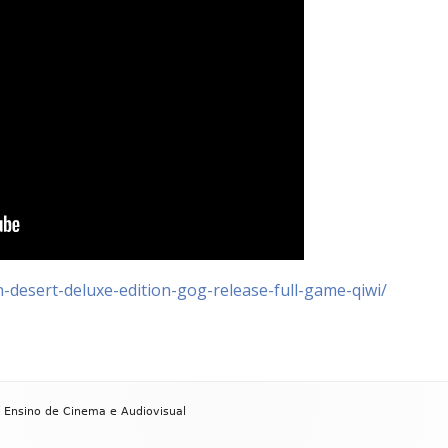
on-desert-deluxe-edition-gog-release-full-game-qiwi/
 Ensino de Cinema e Audiovisual